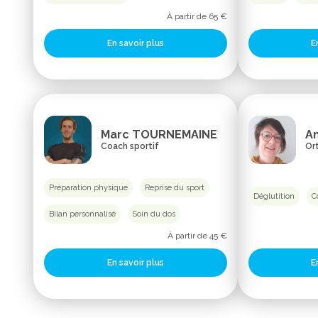
À partir de 65 €
En savoir plus
E
Marc TOURNEMAINE
A
Coach sportif
Or
Préparation physique
Reprise du sport
Déglutition
C
Bilan personnalisé
Soin du dos
À partir de 45 €
E
En savoir plus