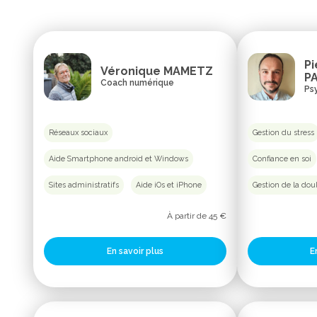
Pi
Véronique MAMETZ
PA
Coach numérique
Ps
Réseaux sociaux
Gestion du stress
Aide Smartphone android et Windows
Confiance en soi
Sites administratifs
Aide iOs et iPhone
Gestion de la dou
À partir de 45 €
En savoir plus
E