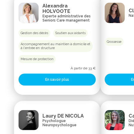
Alexandra
Cl
HOLVOOTE
Na
Experte administrative des
Seniors Care management
Gestion des décès
Soutien aux aidants
Grossesse
Accompagnement au maintien à domicile et
à l'entrée en structure
Mesure de protection
À partir de 33 €
En savoir plus
E
Laury DE NICOLA
C
Psychologue
Dié
Neuropsychologue
Nut