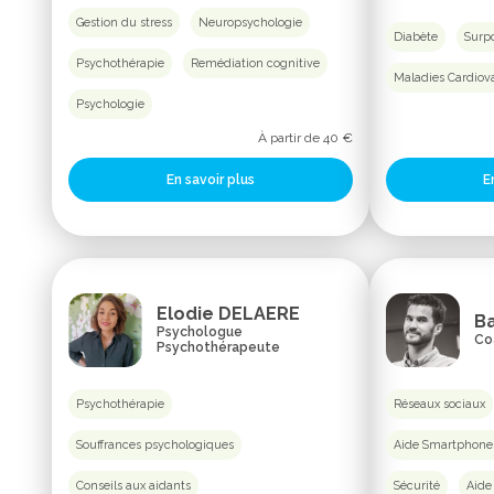
Gestion du stress
Neuropsychologie
Diabète
Surp
Psychothérapie
Remédiation cognitive
Maladies Cardiova
Psychologie
À partir de 40 €
E
En savoir plus
Elodie DELAERE
B
Psychologue
Co
Psychothérapeute
Psychothérapie
Réseaux sociaux
Souffrances psychologiques
Aide Smartphone
Conseils aux aidants
Sécurité
Aide