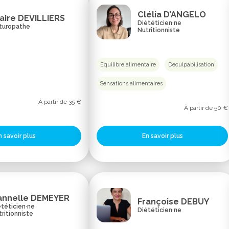
Clélia D’ANGELO
aire DEVILLIERS
Diététicien·ne
turopathe
Nutritionniste
Equilibre alimentaire
Déculpabilisation
Sensations alimentaires
À partir de 35 €
À partir de 50 €
En savoir plus
n savoir plus
annelle DEMEYER
Françoise DEBUY
téticien·ne
Diététicien·ne
ritionniste