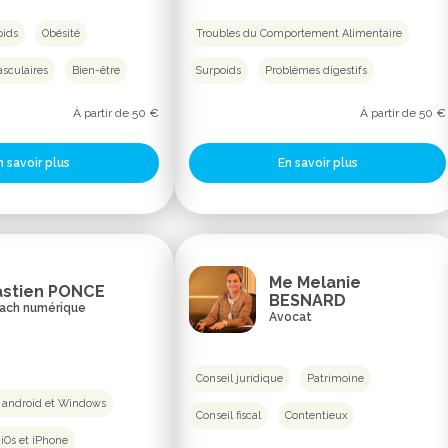
oids
Obésité
Troubles du Comportement Alimentaire
sculaires
Bien-être
Surpoids
Problèmes digestifs
À partir de 50 €
À partir de 50 €
n savoir plus
En savoir plus
Me Melanie
astien PONCE
BESNARD
ach numérique
Avocat
Conseil juridique
Patrimoine
 android et Windows
Conseil fiscal
Contentieux
 iOs et iPhone