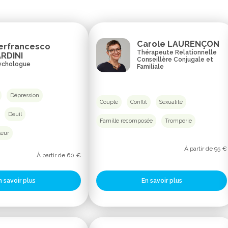
Carole LAURENÇON
erfrancesco
Thérapeute Relationnelle
RDINI
Conseillère Conjugale et
ychologue
Familiale
Dépression
Couple
Conflit
Sexualité
Deuil
Famille recomposée
Tromperie
leur
À partir de 95 €
À partir de 60 €
En savoir plus
n savoir plus